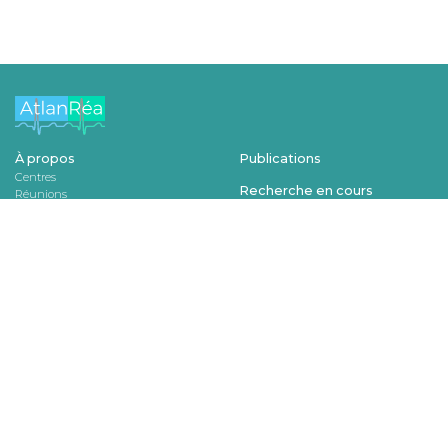
À propos
Publications
Centres
Recherche en cours
Réunions
Bureau
Ressources pédagogiques
Statuts
Soins infirmiers
Partenaires
Ressources
Publications
À propos
Contact
© AtlanRéa 2018
Mentions légales
Données personnelles