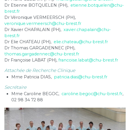
Dr Etienne BOTQUELEN (PH),
etienne.botquelen@chu-
brest.fr
Dr Véronique VERMEERSCH (PH),
veronique.vermeersch@chu-brest.fr
Dr Xavier CHAPALAIN (PH),
xavier.chapalain@chu-
brest.fr
Dr Elie CHATEAU (PH),
elie.chateau@chu-brest.fr
Dr Thomas GARGADENNEC (PH),
thomas.gargadennec@chu-brest.fr
Dr Françoise LABAT (PH),
francoise.labat@chu-brest.fr
Attachée de Recherche Clinique
Mme Patricia DIAS,
patricia.dias@chu-brest.fr
Secrétaire
Mme Caroline BEGOC,
caroline.begoc@chu-brest.fr
,
02 98 34 72 88