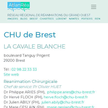
RÉSEAU RÉGIONAL DE RÉANIMATIONS DU GRAND OUEST
ANGERS
BLOIS
BREST
CHARTRES
LORIENT
NANTES
POITIERS
RENNES
CHU de Brest
LA CAVALE BLANCHE
boulevard Tanguy Prigent
29200 Brest
Tél :
02 98 22 33 33
Site web
Reanimation Chirurgicale
Chef de service: Pr Olivier HUET
Dr Philippe ARIES (PH),
philippe.aries@chu-brest.fr
Dr Hervé FLOCH (PH),
herve.floch@chu-brest.fr
Dr Julien ABILY (PH),
julien.abily@chu-brest.fr
Dr Marie GESLAIN (PH),
marie.geslain@chu-brest.fr