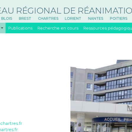
EAU RÉGIONAL DE RÉANIMATI
BLOIS
BREST
CHARTRES
LORIENT
NANTES
POITIERS
Publications
Recherche en cours
Ressources pédagogiq
chartres.fr
rtres.fr