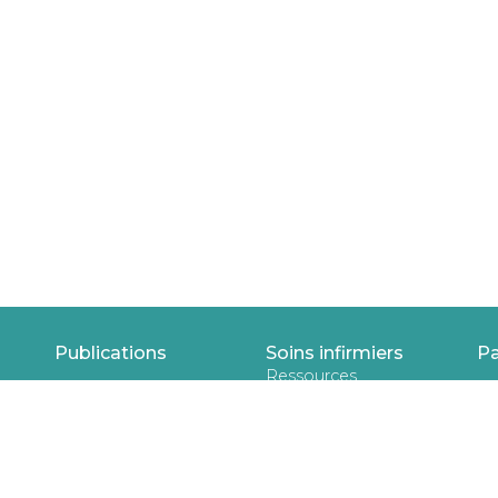
Publications
Soins infirmiers
Pa
Ressources
Recherche en cours
Publications
À propos
Ressources
pédagogiques