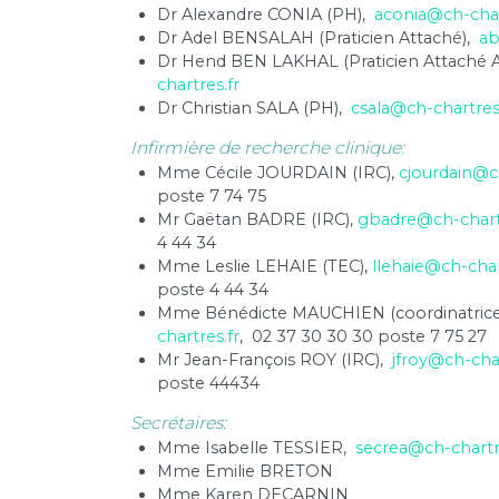
Dr Alexandre CONIA (PH),
aconia@ch-char
Dr Adel BENSALAH (Praticien Attaché),
ab
Dr Hend BEN LAKHAL (Praticien Attaché A
chartres.fr
Dr Christian SALA (PH),
csala@ch-chartres
Infirmière de recherche clinique:
Mme Cécile JOURDAIN (IRC),
cjourdain@ch
poste 7 74 75
Mr Gaëtan BADRE (IRC),
gbadre@ch-chartr
4 44 34
Mme Leslie LEHAIE (TEC),
llehaie@ch-char
poste 4 44 34
Mme Bénédicte MAUCHIEN (coordinatrice
chartres.fr
, 02 37 30 30 30 poste 7 75 27
Mr Jean-François ROY (IRC),
jfroy@ch-char
poste 44434
Secrétaires:
Mme Isabelle TESSIER,
secrea@ch-chartr
Mme Emilie BRETON
Mme Karen DECARNIN